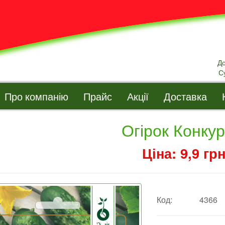
Д
С
Про компанію
Прайс
Акції
Доставка
Огірок Конку
Ціна: 9,9 грн
Код:
4366