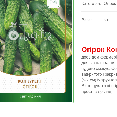
Категорія:
Огірок
Вага:
5 г
Огірок К
досвідом фермер
для засолювання і
чудово смакує. Со
відкритого і закри
(5-7 см) їх зручн
Вирощувати ці огі
прості в догляді.