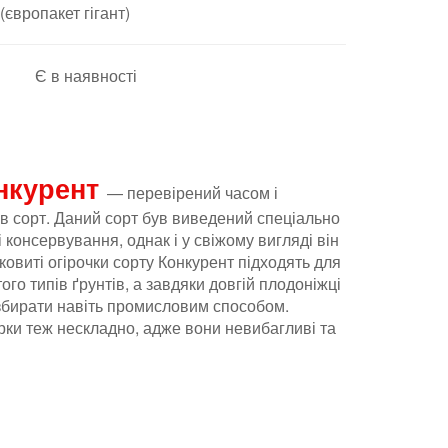
 (європакет гігант)
Є в наявності
онкурент
— перевірений часом і
ів
сорт
. Даний сорт був виведений спеціально
 консервування, однак і у свіжому вигляді він
ковиті огірочки сорту Конкурент підходять для
того типів ґрунтів, а завдяки довгій плодоніжці
о збирати навіть промисловим способом.
рки теж нескладно, адже вони невибагливі та