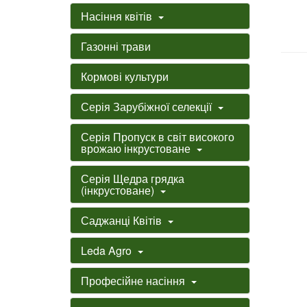
Насіння квітів
Газонні трави
Кормові культури
Серія Зарубіжної селекції
Серія Пропуск в світ високого
врожаю інкрустоване
Серія Щедра грядка
(інкрустоване)
Саджанці Квітів
Leda Agro
Професійне насіння