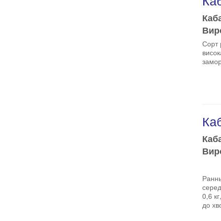
Ка
Каба
Виро
Сорт 
висок
замор
Каб
Каба
Виро
Раннь
серед
0,6 к
до хв