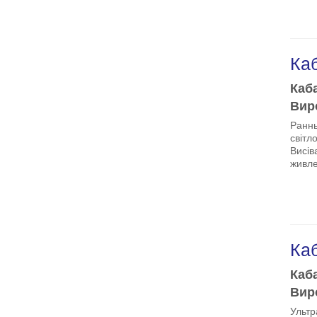
Каб
Каба
Виро
Раннь
світл
Висів
живле
Каб
Каба
Виро
Ультр