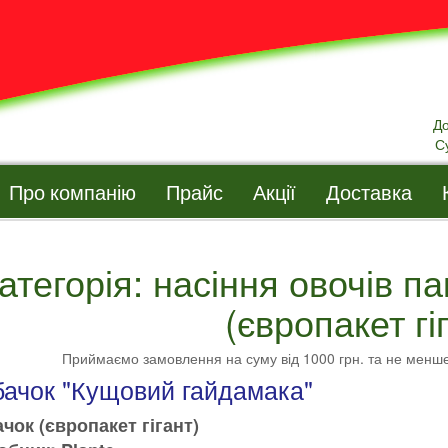
Д
С
Про компанію
Прайс
Акції
Доставка
атегорія: насіння овочів па
(європакет гі
Приймаємо замовлення на суму від 1000 грн. та не менш
бачок "Кущовий гайдамака"
чок (європакет гігант)