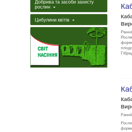
Добрива та засоби захисту
Каб
рослин
Каба
Цибулини квітів
Виро
Ранні
Росли
форми
плодо
Гібри
Каб
Каба
Виро
Ранні
Росли
форми.