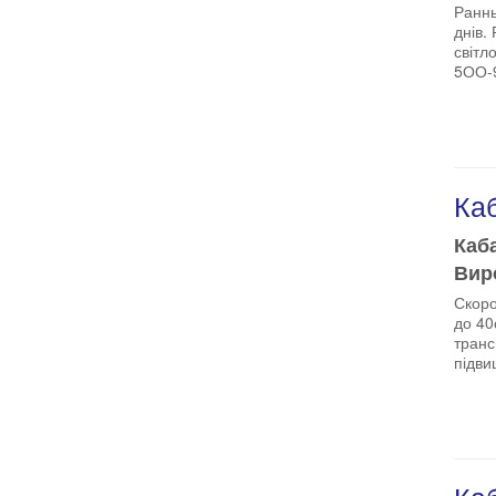
Раннь
днів.
світл
5ОО-9
Ка
Каба
Виро
Скоро
до 40
транс
підви