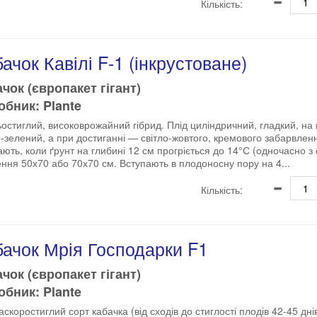
Кількість:
ачок Кавілі F-1 (інкрустоване)
чок (європакет гігант)
бник: Plante
остиглий, високоврожайний гібрид. Плід циліндричний, гладкий, на 
о-зелений, а при достиганні — світло-жовтого, кремового забарвлен
ають, коли ґрунт на глибині 12 см прогріється до 14°С (одночасно з
ння 50х70 або 70х70 см. Вступають в плодоносну пору на 4...
Кількість:
ачок Мрія Господарки F1
чок (європакет гігант)
бник: Plante
аскоростиглий сорт кабачка (від сходів до стиглості плодів 42-45 дні