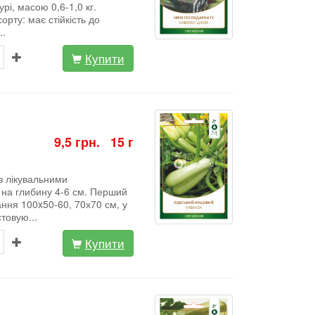
рі, масою 0,6-1,0 кг.
орту: має стійкість до
..
Купити
9,5 грн. 15 г
з лікувальними
 на глибину 4-6 см. Перший
ання 100x50-60, 70х70 см, у
товую...
Купити