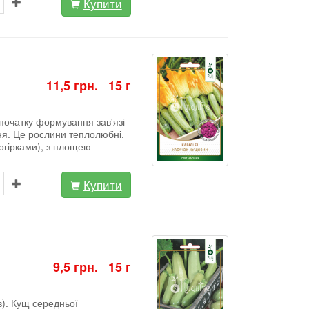
Купити
11,5 грн. 15 г
початку формування зав'язі
ня. Це рослини теплолюбні.
 огірками), з площею
Купити
9,5 грн. 15 г
в). Кущ середньої