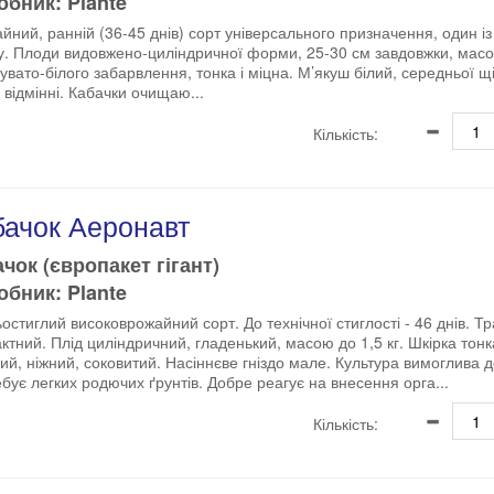
бник: Plante
йний, ранній (36-45 днів) сорт універсального призначення, один і
у. Плоди видовжено-циліндричної форми, 25-30 см завдовжки, масо
увато-білого забарвлення, тонка і міцна. М’якуш білий, середньої щі
і відмінні. Кабачки очищаю...
Кількість:
бачок Аеронавт
чок (європакет гігант)
бник: Plante
остиглий високоврожайний сорт. До технічної стиглості - 46 днів. 
ктний. Плід циліндричний, гладенький, масою до 1,5 кг. Шкірка тонк
ий, ніжний, соковитий. Насіннєве гніздо мале. Культура вимоглива до
бує легких родючих ґрунтів. Добре реагує на внесення орга...
Кількість: