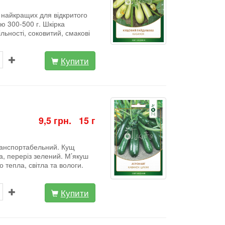
з найкращих для відкритого
ю 300-500 г. Шкірка
льності, соковитий, смакові
Купити
9,5 грн. 15 г
Транспортабельний. Кущ
а, переріз зелений. М’якуш
 тепла, світла та вологи.
Купити