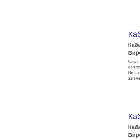
Ка
Каба
Виро
Сорт 
світл
Висів
живле
Ка
Каба
Виро