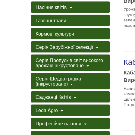
Виро
Насіння квітів
Урожа
ґрунт
зелен
Газонні трави
якост
Кормові культури
Серія Зарубіжної селекції
Ка
Серія Пропуск в світ високого
врожаю інкрустоване
Каба
Серія Щедра грядка
Виро
(інкрустоване)
Раннь
компа
Саджанці Квітів
щільн
Потре
Leda Agro
Професійне насіння