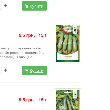
Купити
9,5 грн. 15 г
очатку формування зав'язі
ня. Це рослини теплолюбні.
 огірками), з площею
Купити
9,5 грн. 15 г