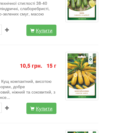
ехнічної стиглості 38-40
ліндричні, слаборебристі,
о-зелених смуг, масою
Купити
10,5 грн. 15 г
в. Кущ компактний, висотою
форми, добре
овий, ніжний та соковитий, з
се...
Купити