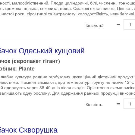
ності, малообліственний. Плоди циліндричні, білі, численні, тонкошку
ть кремова, щільна, соковита, ніжна. Смакові якості високі. Цінність с
нистої роси, сірої гнилі та антракнозу, холодостійкість, невибагливі.
Кількість:
бачок Одеський кущовий
чок (європакет гігант)
бник: Plante
любна культура родини гарбузових, дуже цінний дієтичний продукт 
ивостями. Насіння висівають при температурі ґрунту не нижче 12°С
й одержують через 38-40 днів після сходів. Орієнтовна схема висів
і залишають одну рослину. Для одержання ранньої продукції викорис
Кількість:
бачок Скворушка