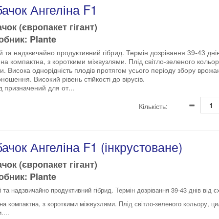
ачок Ангеліна F1
чок (європакет гігант)
бник: Plante
й та надзвичайно продуктивний гібрид. Термін дозрівання 39-43 днів 
на компактна, з короткими міжвузлями. Плід світло-зеленого кольор
. Висока однорідність плодів протягом усього періоду збору врожа
ношення. Високий рівень стійкості до вірусів.
д призначений для от...
Кількість:
ачок Ангеліна F1 (інкрустоване)
чок (європакет гігант)
бник: Plante
й та надзвичайно продуктивний гібрид.
Термін дозрівання 39-43 днів від с
на компактна, з короткими міжвузлями. Плід світло-зеленого кольору, ци
...