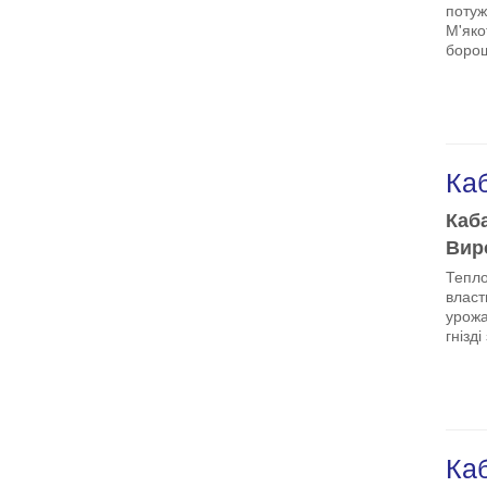
потуж
М'яко
борош
Ка
Каба
Виро
Тепло
власт
урожа
гнізд
Ка