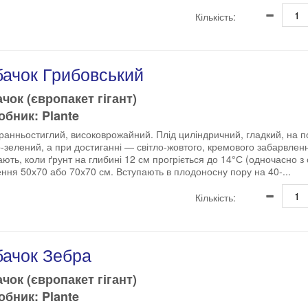
Кількість:
бачок Грибовський
чок (європакет гігант)
бник: Plante
ранньостиглий, високоврожайний. Плід циліндричний, гладкий, на п
о-зелений, а при достиганні — світло-жовтого, кремового забарвлен
ають, коли ґрунт на глибині 12 см прогріється до 14°С (одночасно з
ння 50х70 або 70х70 см. Вступають в плодоносну пору на 40-...
Кількість:
бачок Зебра
чок (європакет гігант)
бник: Plante