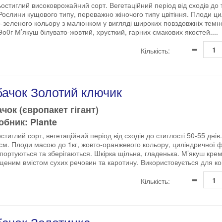
остиглий високоврожайний сорт. Вегетаційний період від сходів до т
 Рослини кущового типу, переважно жіночого типу цвітіння. Плоди ци
о-зеленого кольору з малюнком у вигляді широких повздовжніх темн
о0г М’якуш білувато-жовтий, хрусткий, гарних смакових якостей....
Кількість:
бачок Золотий ключик
чок (європакет гігант)
бник: Plante
стиглий сорт, вегетаційний період від сходів до стиглості 50-55 дні
см. Плоди масою до 1кг, жовто-оранжевого кольору, циліндричної 
портуються та зберігаються. Шкірка щільна, гладенька. М’якуш крем
щеним вмістом сухих речовин та каротину. Використовується для кон
Кількість: