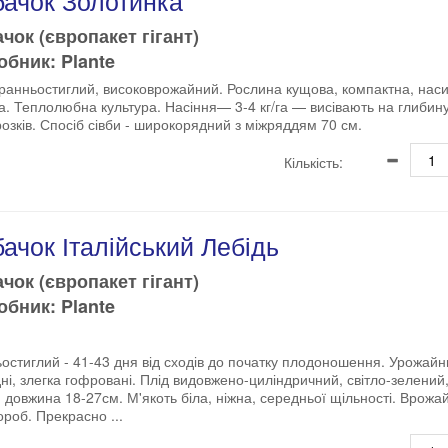
бачок Золотинка
чок (європакет гігант)
бник: Plante
ранньостиглий, високоврожайний. Рослина кущова, компактна, наси
а. Теплолюбна культура. Насіння— 3-4 кг/га — висівають на глибину
озків. Спосіб сівби - широкорядний з міжряддям 70 см.
Кількість:
ачок Італійський Лебідь
чок (європакет гігант)
бник: Plante
остиглий - 41-43 дня від сходів до початку плодоношення. Урожайн
ні, злегка гофровані. Плід видовжено-циліндричний, світло-зелений
г, довжина 18-27см. М'якоть біла, ніжна, середньої щільності. Врожайн
ороб. Прекрасно ...