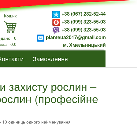
+38 (067) 282-52-44
Кошик
+38 (099) 323-55-03
+38 (099) 323-55-03
planteua2017@gmail.com
одано
0
ума
0.0
м. Хмельницький
Контакти
Замовлення
би захисту рослин –
рослин (професійне
е 10 одиниць одного найменування