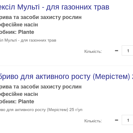
ксіл Мульті - для газонних трав
рива та засоби захисту рослин
офесійне насін
бник: Plante
іл Мульті - для газонних трав
Кількість:
риво для активного росту (Мерістем) 
рива та засоби захисту рослин
офесійне насін
бник: Plante
во для активного росту (Мерістем) 25 г/уп
Кількість: