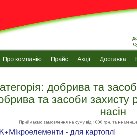
Д
С
Про компанію
Прайс
Акції
Доставка
атегорія: добрива та засо
обрива та засоби захисту 
насін
Приймаємо замовлення на суму від 1000 грн. та не менш
K+Мікроелементи - для картоплі