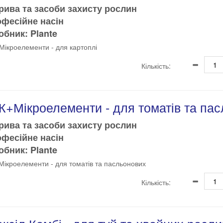
рива та засоби захисту рослин
офесійне насін
бник: Plante
ікроелементи - для картоплі
Кількість:
К+Мікроелементи - для томатів та па
рива та засоби захисту рослин
офесійне насін
бник: Plante
ікроелементи - для томатів та пасльонових
Кількість: