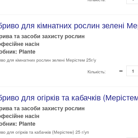
риво для кімнатних рослин зелені Мер
рива та засоби захисту рослин
офесійне насін
бник: Plante
во для кімнатних рослин зелені Мерістем 25г/у
Кількість:
риво для огірків та кабачків (Мерістем
рива та засоби захисту рослин
офесійне насін
бник: Plante
во для огірків та кабачків (Мерістем) 25 г/уп