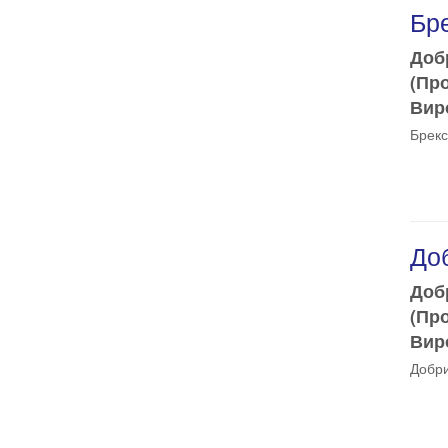
Бре
Доб
(Пр
Виро
Брекс
Доб
Доб
(Пр
Виро
Добри