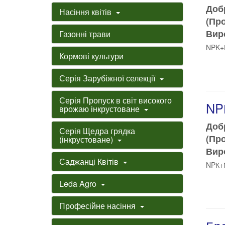
Доб
Насіння квітів
(Пр
Виро
Газонні трави
NPK+М
Кормові культури
Серія Зарубіжної селекції
Серія Пропуск в світ високого
NP
врожаю інкрустоване
Доб
Серія Щедра грядка
(Пр
(інкрустоване)
Виро
Саджанці Квітів
NPК+М
Leda Agro
Професійне насіння