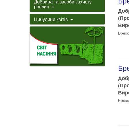
Бре
Добрива та засоби захисту
рослин
Доб
(Пр
Цибулини квітів
Виро
Брекс
Бре
Доб
(Пр
Виро
Брекс