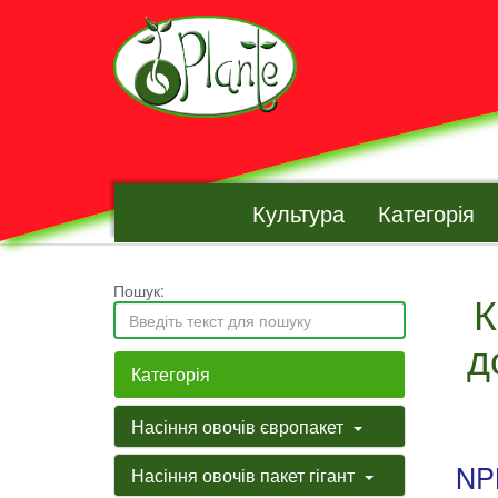
Культура
Категорія
Пошук:
К
д
Категорія
Насіння овочів європакет
NP
Насіння овочів пакет гігант