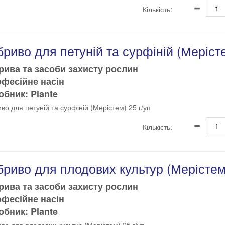
Кількість:
риво для петуній та сурфіній (Мерісте
рива та засоби захисту рослин
офесійне насін
бник: Plante
во для петуній та сурфіній (Мерістем) 25 г/уп
Кількість:
риво для плодових культур (Мерістем)
рива та засоби захисту рослин
офесійне насін
бник: Plante