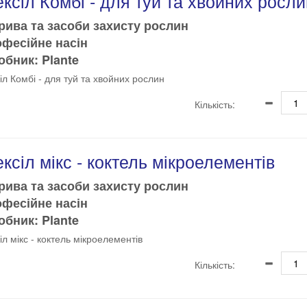
ксіл Комбі - для туй та хвойних росли
рива та засоби захисту рослин
офесійне насін
бник: Plante
іл Комбі - для туй та хвойних рослин
Кількість:
ксіл мікс - коктель мікроелементів
рива та засоби захисту рослин
офесійне насін
бник: Plante
іл мікс - коктель мікроелементів
Кількість: