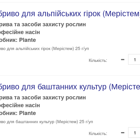
риво для альпійських гірок (Мерістем)
рива та засоби захисту рослин
офесійне насін
бник: Plante
во для альпійських гірок (Мерістем) 25 г/уп
Кількість:
риво для баштанних культур (Мерістем
рива та засоби захисту рослин
офесійне насін
бник: Plante
во для баштанних культур (Мерістем) 25 г/уп
Кількість: