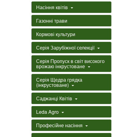
Насіння квітів
Газонні трави
Кормові культури
Серія Зарубіжної селекції
Серія Пропуск в світ високого
врожаю інкрустоване
Серія Щедра грядка
(інкрустоване)
Саджанці Квітів
Leda Agro
Професійне насіння