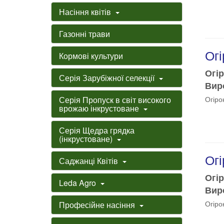
Насіння квітів
Газонні трави
Огі
Кормові культури
Огір
Серія Зарубіжної селекції
Виро
Серія Пропуск в світ високого
Огіро
врожаю інкрустоване
Серія Щедра грядка
(інкрустоване)
Огі
Саджанці Квітів
Огір
Leda Agro
Виро
Огіро
Професійне насіння