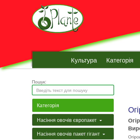
Культура
Категорія
Пошук:
Категорія
Огі
Насіння овочів європакет
Огір
Виро
Насіння овочів пакет гігант
Огіро