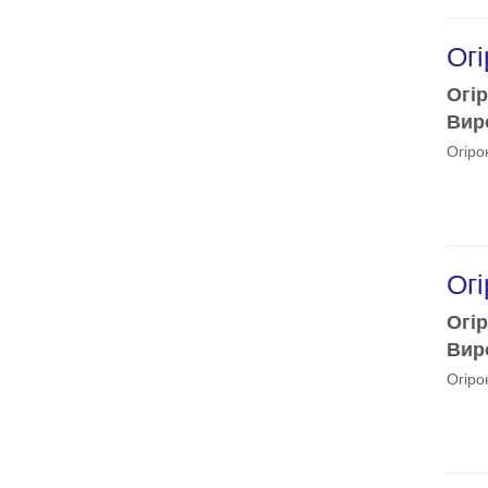
Огі
Огір
Виро
Огіро
Огі
Огір
Виро
Огіро