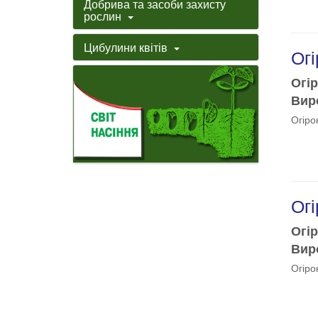
Добрива та засоби захисту
рослин
Цибулини квітів
Огі
Огір
Виро
Огіро
Огі
Огір
Виро
Огіро