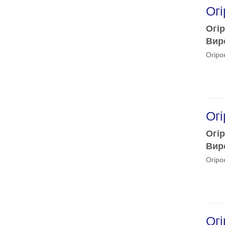
Огі
Огір
Виро
Огіро
Огі
Огір
Виро
Огіро
Огі