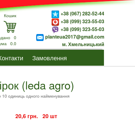
+38 (067) 282-52-44
Кошик
+38 (099) 323-55-03
+38 (099) 323-55-03
planteua2017@gmail.com
одано
0
ума
0.0
м. Хмельницький
Контакти
Замовлення
ірок (leda agro)
е 10 одиниць одного найменування
20,6 грн. 20 шт