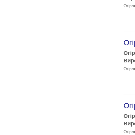
Огіро
Огі
Огір
Виро
Огіро
Огі
Огір
Виро
Огіро