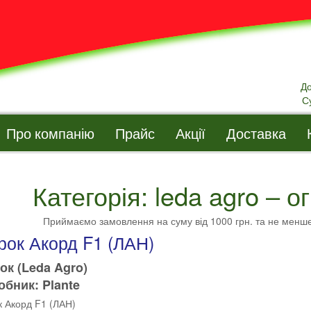
Д
С
Про компанію
Прайс
Акції
Доставка
Категорія: leda agro – ог
Приймаємо замовлення на суму від 1000 грн. та не менш
рок Акорд F1 (ЛАН)
ок (Leda Agro)
бник: Plante
к Акорд F1 (ЛАН)