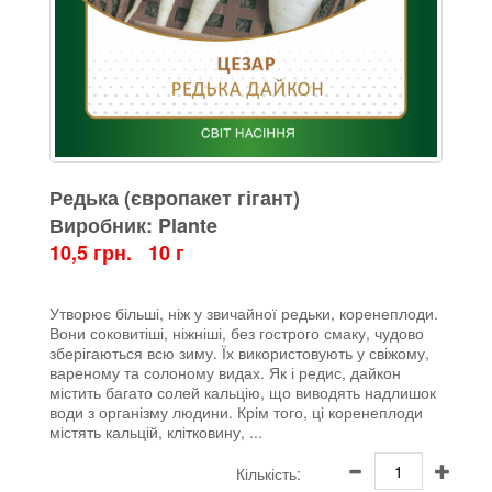
Редька (європакет гігант)
Виробник: Plante
10,5 грн. 10 г
Утворює більші, ніж у звичайної редьки, коренеплоди.
Вони соковитіші, ніжніші, без гострого смаку, чудово
зберігаються всю зиму. Їх використовують у свіжому,
вареному та солоному видах. Як і редис, дайкон
містить багато солей кальцію, що виводять надлишок
води з організму людини. Крім того, ці коренеплоди
містять кальцій, клітковину, ...
Кількість: