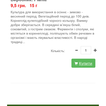
9,5 грн. 15 г
Культура для використання в осіннє - зимово -
весняний період. Вегетаційний період до 100 днів.
Корнеплід кулеподібний чорного кольору. Взимку
добре зберігається. В середині м’якуш білий,
соковитий, з гострим смаком. Ферменти і сполуки, які
містяться в коренеплоді, поліпшують обмін речовин в
організмі і мають лікувальні властивості. В народі
традиці...
Кількість:
Купити