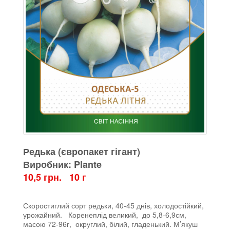
Редька (європакет гігант)
Виробник: Plante
10,5 грн. 10 г
Скоростиглий сорт редьки, 40-45 днів, холодостійкий,
урожайний. Коренеплід великий, до 5,8-6,9см,
масою 72-96г, округлий, білий, гладенький. М’якуш