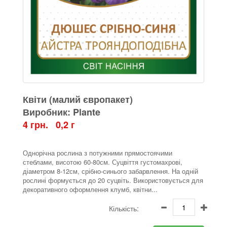
Квіти (малий європакет)
Виробник: Plante
4 грн. 0,2 г
Однорічна рослина з потужними прямостоячими
стеблами, висотою 60-80см. Суцвіття густомахрові,
діаметром 8-12см,
срібно
-синього забарвлення. На одній
рослині формується до 20 суцвіть. Використовується для
декоративного оформлення клумб, квітни...
Кількість: