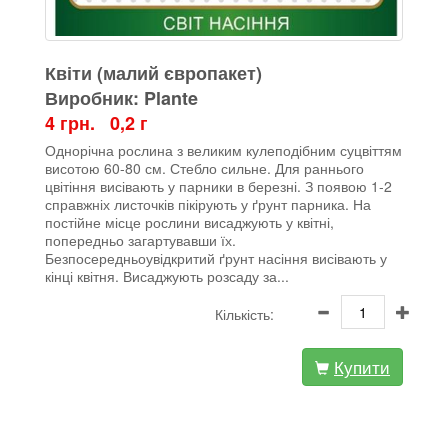
Квіти (малий європакет)
Виробник: Plante
4 грн. 0,2 г
Однорічна рослина з великим кулеподібним суцвіттям
висотою 60-80 см. Стебло сильне. Для раннього
цвітіння висівають у парники в березні. З появою 1-2
справжніх листочків пікірують у ґрунт парника. На
постійне місце рослини висаджують у квітні,
попередньо загартувавши їх.
Безпосередньоувідкритий ґрунт насіння висівають у
кінці квітня. Висаджують розсаду за...
Кількість:
Купити