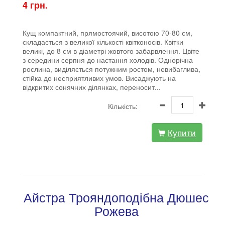
4 грн.
Кущ компактний, прямостоячий, висотою 70-80 см,
складається з великої кількості квітконосів. Квітки
великі, до 8 см в діаметрі жовтого забарвлення. Цвіте
з середини серпня до настання холодів. Однорічна
рослина, виділяється потужним ростом, невибаглива,
стійка до несприятливих умов. Висаджують на
відкритих сонячних ділянках, переносит...
Кількість:
Купити
Айстра Трояндоподібна Дюшес
Рожева