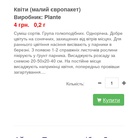
Квіти (малий європакет)
Виробник: Plante
4 грн. 0,2 г
Суміш сортів. Група голкоподібних. Однорічна. Добре
цвітуть на сонячних, захищених від вітрів місцях. Для
раннього цвітіння насіння висівають у парники в
березні. З появою 1-2 справжніх листочків рослини
пікірують у ґрунт парника. Висаджують розсаду за
схемою 20-50х20-40 см. На постійне місце
висаджують наприкінці квітня, попередньо провівши
загартування....
Кількість:
Купити