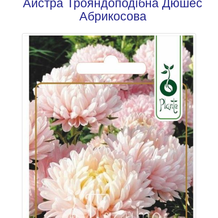
Айстра Трояндоподібна Дюшес
Абрикосова