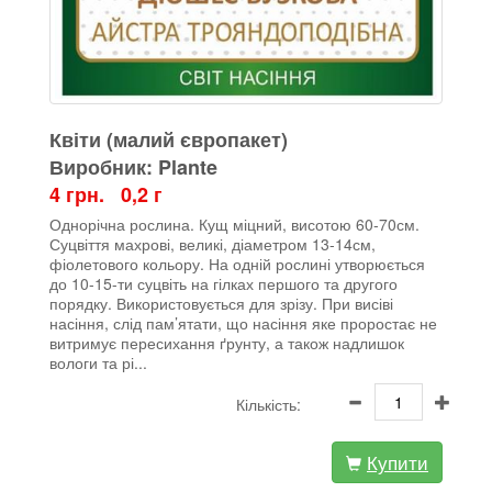
Квіти (малий європакет)
Виробник: Plante
4 грн. 0,2 г
Однорічна рослина. Кущ міцний, висотою 60-70см.
Суцвіття махрові, великі, діаметром 13-14см,
фіолетового кольору. На одній рослині утворюється
до 10-15-ти суцвіть на гілках першого та другого
порядку. Використовується для зрізу. При висіві
насіння, слід пам’ятати, що насіння яке проростає не
витримує пересихання ґрунту, а також надлишок
вологи та рі...
Кількість:
Купити