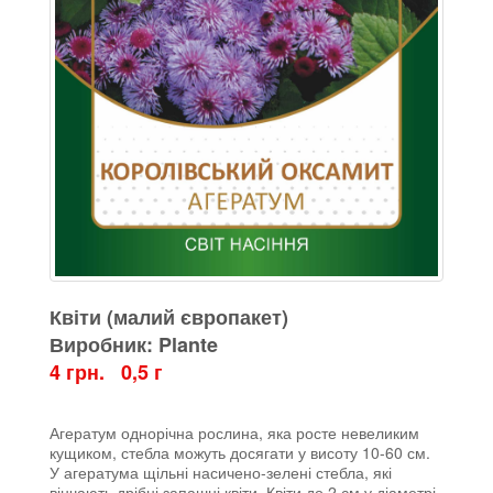
Квіти (малий європакет)
Виробник: Plante
4 грн. 0,5 г
Агератум однорічна рослина, яка росте невеликим
кущиком, стебла можуть досягати у висоту 10-60 см.
У агератума щільні насичено-зелені стебла, які
вінчають дрібні запашні квіти. Квіти до 2 см у діаметрі,