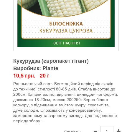
Кукурудза (європакет гігант)
Виробник: Plante
10,5 грн. 20 г
Ранньостиглий сорт. Вегетаційний період від сходів
до технічної стиглості 80-85 днів. Стебла висотою до
200см. Качани великі, вирівняні, циліндричної форми,
довжиною 18-20см, масою 200250г Зерна білого
кольору, з підвищеним вмістом цукру, соковиті та
дуже солодкі. Споживають у консервованому,
замороженому та вареному вигляді. Для подовження
періоду збору ...
Кількість: