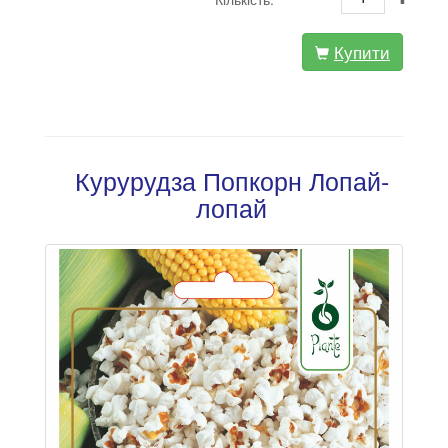
Купити
Курурудза Попкорн Лопай-
лопай