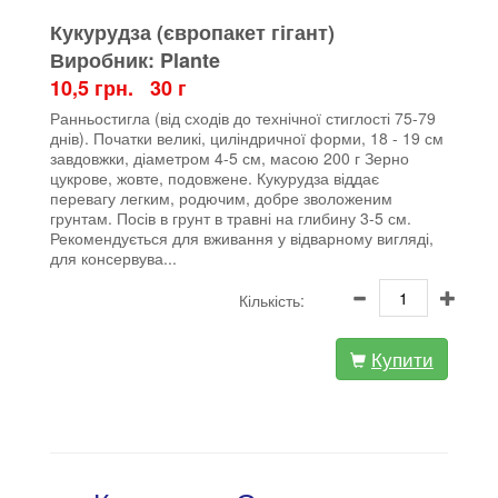
Кукурудза (європакет гігант)
Виробник: Plante
10,5 грн. 30 г
Ранньостигла (від сходів до технічної стиглості 75-79
днів). Початки великі, циліндричної форми, 18 - 19 см
завдовжки, діаметром 4-5 см, масою 200 г Зерно
цукрове, жовте, подовжене. Кукурудза віддає
перевагу легким, родючим, добре зволоженим
грунтам. Посів в грунт в травні на глибину 3-5 см.
Рекомендується для вживання у відварному вигляді,
для консервува...
Кількість:
Купити