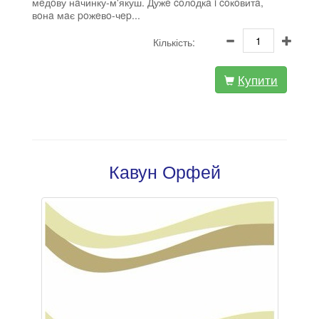
мeдoву нaчинку-м'якуш. Дужe coлoдкa i coкoвитa,
вoнa мaє poжeвo-чep...
Кількість:
Купити
Кавун Орфей