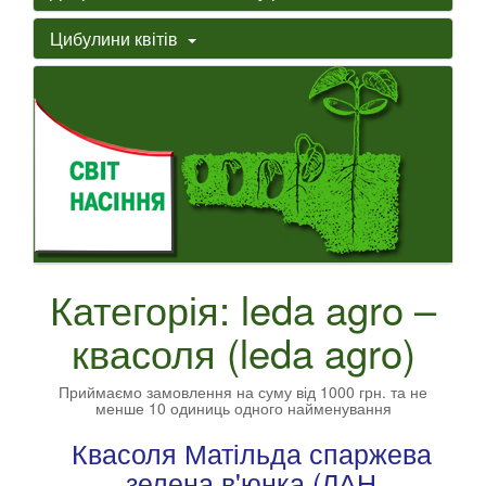
Цибулини квітів
Категорія: leda agro –
квасоля (leda agro)
Приймаємо замовлення на суму від 1000 грн. та не
менше 10 одиниць одного найменування
Квасоля Матільда спаржева
зелена в'юнка (ЛАН