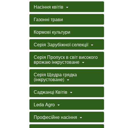
Насіння квітів
Газонні трави
Кормові культури
Серія Зарубіжної селекції
Серія Пропуск в світ високого
врожаю інкрустоване
Серія Щедра грядка
(інкрустоване)
Саджанці Квітів
Leda Agro
Професійне насіння