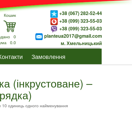
+38 (067) 282-52-44
Кошик
+38 (099) 323-55-03
+38 (099) 323-55-03
planteua2017@gmail.com
одано
0
ума
0.0
м. Хмельницький
Контакти
Замовлення
ка (інкрустоване) –
грядка)
е 10 одиниць одного найменування