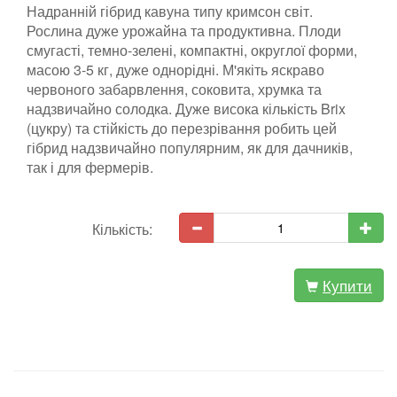
Надранній гібрид кавуна типу кримсон світ.
Рослина дуже урожайна та продуктивна. Плоди
смугасті, темно-зелені, компактні, округлої форми,
масою 3-5 кг, дуже однорідні. М'якіть яскраво
червоного забарвлення, соковита, хрумка та
надзвичайно солодка. Дуже висока кількість Brix
(цукру) та стійкість до перезрівання робить цей
гібрид надзвичайно популярним, як для дачників,
так і для фермерів.
Кількість:
Купити