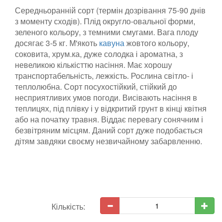
С
ередньоранній сорт (термін дозрівання 75-90 днів
з моменту сходів). Плід округло-овальної форми,
зеленого кольору, з темними смугами. Вага плоду
досягає 3-5 кг. М'якоть
кавуна
жовтого кольору,
соковита, хру
м.
ка, дуже солодка і ароматна, з
невеликою кількіст
т
ю насіння. Має хорошу
транспортабельність, лежкість. Рослина світло- і
теплолюбна. Сорт посухостійкий, стійкий до
несприятливих умов погоди. Висівають насіння в
теплицях, під плівку і у відкритий грунт в кінці квітня
або на початку травня. Віддає перевагу сонячним і
безвітряним місцям. Даний сорт дуже подобається
дітям завдяки своєму незвичайному забарвленню
.
Кількість: