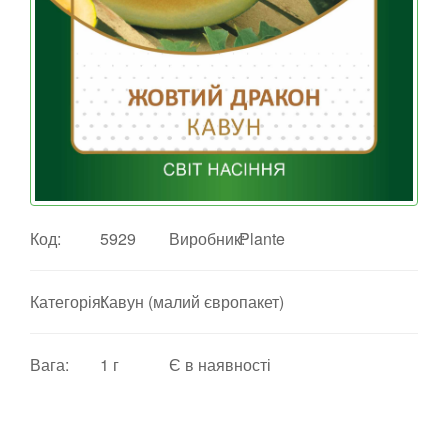
Код:
5929
Виробник:
Plante
Категорія:
Кавун (малий європакет)
Вага:
1 г
Є в наявності