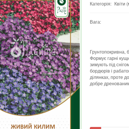
Категорія:
Квіти 
Вага:
Грунтопокривна
,
б
Формує гарні кущи
зимують під сніго
бордюрів і рабато
ділянках, проте д
добре дренованим 