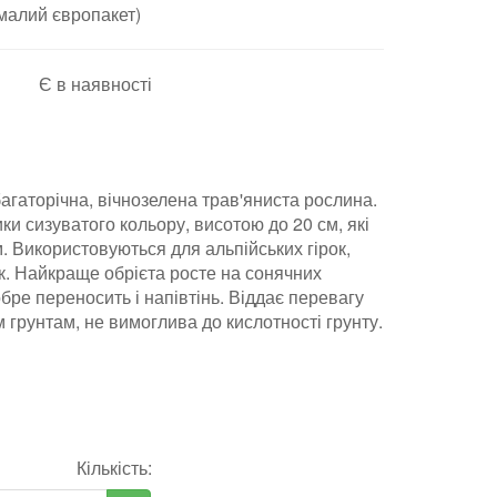
(малий європакет)
Є в наявності
агаторічна
,
вічнозелена трав'яниста рослина.
ки сизуватого кольору, висотою до 20 см, які
м. Використовуються для альпійських гірок,
к. Найкраще обрієта росте на сонячних
обре переносить і напівтінь. Віддає перевагу
грунтам, не вимоглива до кислотності грунту.
Кількість: