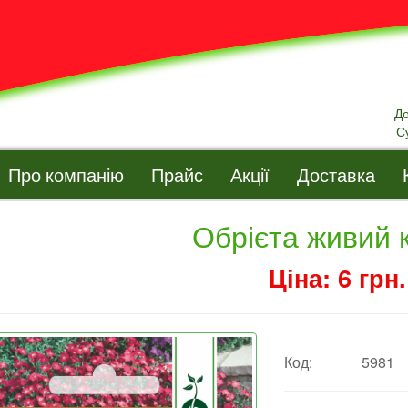
Д
С
Про компанію
Прайс
Акції
Доставка
Обрієта живий 
Ціна: 6 грн.
Код:
5981