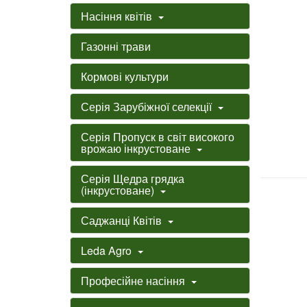
Насіння квітів
Газонні трави
Кормові культури
Серія Зарубіжної селекції
Серія Пропуск в світ високого
врожаю інкрустоване
Серія Щедра грядка
(інкрустоване)
Саджанці Квітів
Leda Agro
Професійне насіння