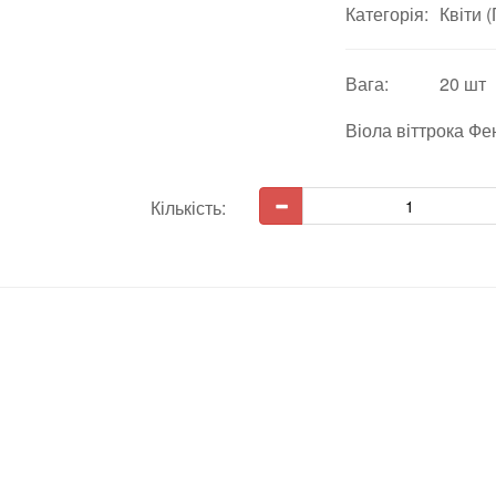
Категорія:
Квіти 
Вага:
20 шт
Віола віттрока Фе
Кількість: