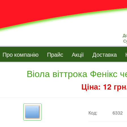
Д
С
Про компанію
Прайс
Акції
Доставка
Віола віттрока Фенікс 
Ціна: 12 грн
Код:
6332