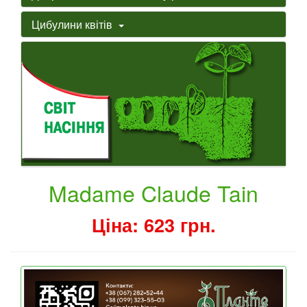
Цибулини квітів
Madame Claude Tain
Ціна: 623 грн.