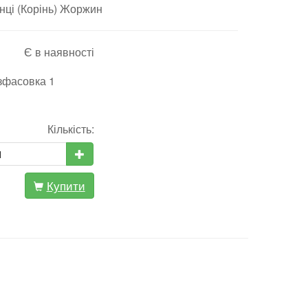
ці (Корінь) Жоржин
Є в наявності
озфасовка 1
Кількість:
Купити