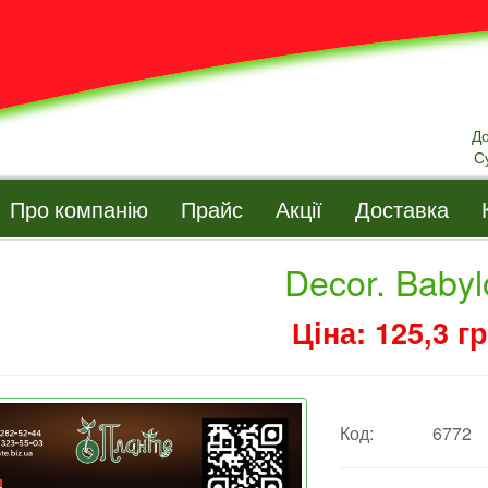
Д
С
Про компанію
Прайс
Акції
Доставка
Decor. Baby
Ціна: 125,3 гр
Код:
6772