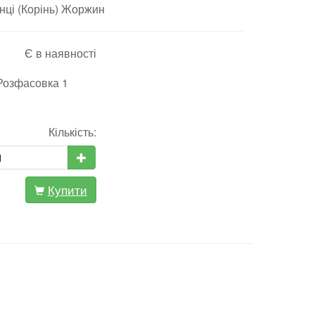
ці (Корінь) Жоржин
Є в наявності
 Розфасовка 1
Кількість:
Купити