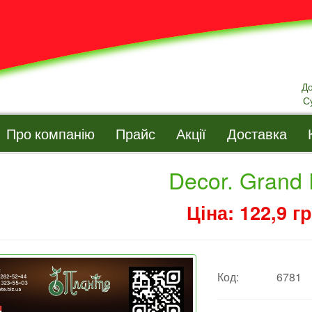
Д
С
Про компанію
Прайс
Акції
Доставка
Decor. Grand 
Ціна: 122,9 гр
Код:
6781