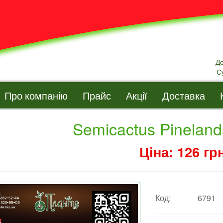
Д
С
Про компанію
Прайс
Акції
Доставка
Semicactus Pineland
Ціна: 126 грн
Код:
6791