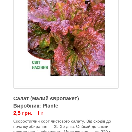
Салат (малий європакет)
Виробник: Plante
2,5 грн. 1 г
Скоростиглий сорт листового салату. Від сходів до
початку збирання — 25-35 днів. Стійкий до спеки,
похолодань i цвітушності. Маса качана — до 220 г.