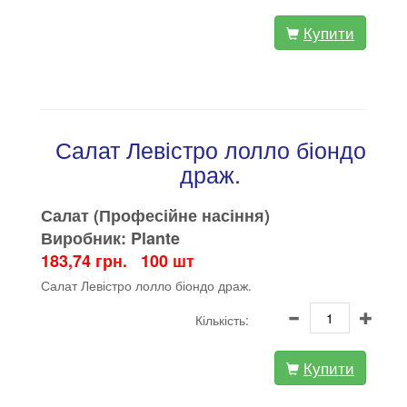
Купити
Салат Левістро лолло біондо
драж.
Салат (Професійне насіння)
Виробник: Plante
183,74 грн. 100 шт
Салат Левістро лолло біондо драж.
Кількість:
Купити