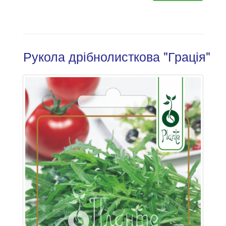
Рукола дрібнолисткова "Грація"