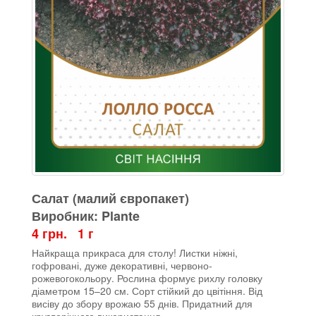
Салат (малий європакет)
Виробник: Plante
4 грн. 1 г
Найкраща прикраса для столу! Листки ніжні,
гофровані, дуже декоративні, червоно-
рожевогокольору. Рослина формує рихлу головку
діаметром 15–20 см. Сорт стійкий до цвітіння. Від
висіву до збору врожаю 55 днів. Придатний для
круглорічного використання.