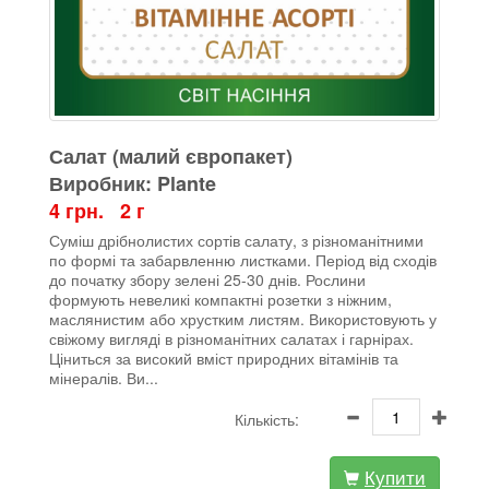
Салат (малий європакет)
Виробник: Plante
4 грн. 2 г
Суміш дрібнолистих сортів салату, з різноманітними
по формі та забарвленню листками. Період від сходів
до початку збору зелені 25-30 днів. Рослини
формують невеликі компактні розетки з ніжним,
маслянистим або хрустким листям. Використовують у
свіжому вигляді в різноманітних салатах і гарнірах.
Ціниться за високий вміст природних вітамінів та
мінералів. Ви...
Кількість:
Купити