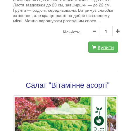
Листя завдовжки до 20 см, завширшки — до 22 см.
Ґрунти — родючі, середньоважкі. Витримує слаб0ке
затінення, але краще росте на добре освітленому
місці. Можна вирощувати розсадним спосо...
Кількість:
Купити
Салат "Вітамінне асорті"