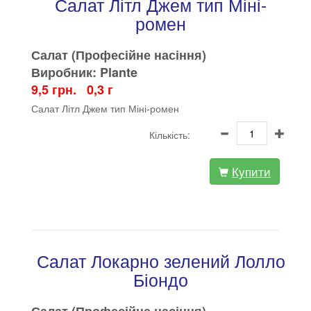
Салат Літл Джем тип Міні-
ромен
Салат (Професійне насіння)
Виробник: Plante
9,5 грн. 0,3 г
Салат Літл Джем тип Міні-ромен
Кількість:
Купити
Салат Локарно зелений Лолло
Біондо