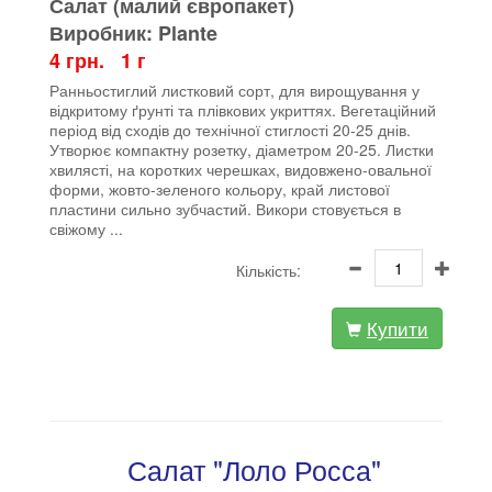
Салат (малий європакет)
Виробник: Plante
4 грн. 1 г
Ранньостиглий листковий сорт, для вирощування у
відкритому ґрунті та плівкових укриттях. Вегетаційний
період від сходів до технічної стиглості 20-25 днів.
Утворює компактну розетку, діаметром 20-25. Листки
хвилясті, на коротких черешках, видовжено-овальної
форми, жовто-зеленого кольору, край листової
пластини сильно зубчастий. Викори стовується в
свіжому ...
Кількість:
Купити
Салат "Лоло Росса"