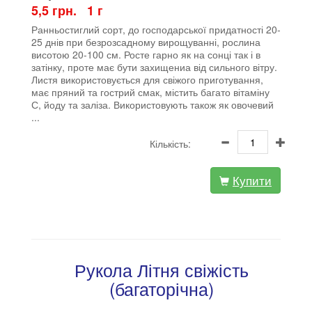
5,5 грн. 1 г
Ранньостиглий сорт, до господарської придатності 20-
25 днів при безрозсадному вирощуванні, рослина
висотою 20-100 см. Росте гарно як на сонці так і в
затінку, проте має бути захищениа від сильного вітру.
Листя використовується для свіжого приготування,
має пряний та гострий смак, містить багато вітаміну
С, йоду та заліза. Використовують також як овочевий
...
Кількість:
Купити
Рукола Літня свіжість
(багаторічна)